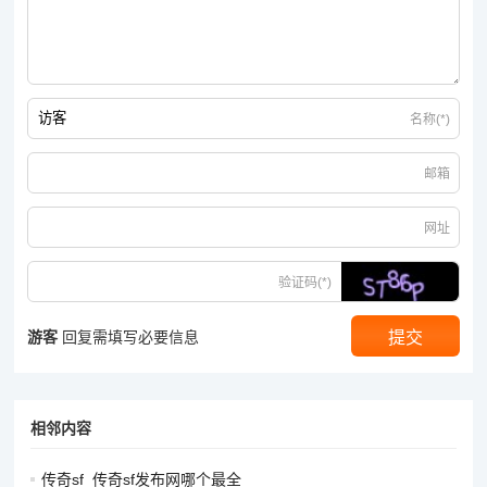
在选择颜色时，可以根据自己的喜好和角色的整体风格进行搭
配，也可以尝试一些大胆的、对比强烈的颜色组合，以吸引其他
玩家的目光。
特殊装饰品与配件：
名称(*)
翅膀与披风：翅膀是传奇游戏中常见的特殊装饰品，不同的翅膀
邮箱
具有不同的形状、颜色和特效。通过完成特定的任务、参与活动
或者达到一定的游戏成就，可以获得独特的翅膀。披风也类似，
网址
能够为角色增添一份独特的气质。选择一款造型独特、与角色整
体形象相匹配的翅膀或披风，能够极大地提升角色的独特性。
验证码(*)
坐骑与宠物：拥有一只外观酷炫的坐骑或宠物，不仅可以增加角
游客
回复需填写必要信息
色的移动速度或战斗辅助能力，还能让角色形象更加丰富。游戏
中的坐骑和宠物种类繁多，有些具有特殊的外观，如发光的、带
有特殊装饰的等。通过参与特定的活动、副本或者使用游戏道
相邻内容
具，可以获得这些独特的坐骑和宠物。
饰品与挂件：戒指、项链、耳环、腰带等饰品以及各种挂件（如
传奇sf_传奇sf发布网哪个最全