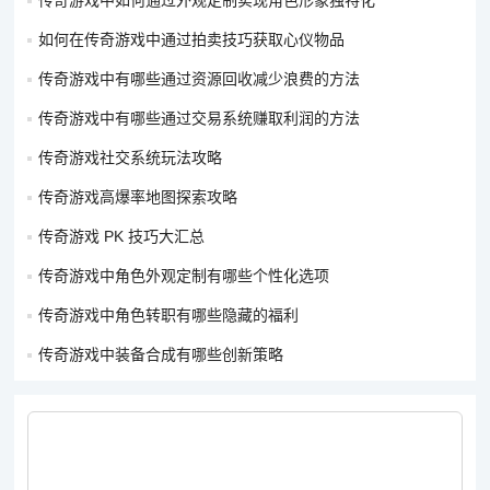
传奇游戏中如何通过外观定制实现角色形象独特化
程度后，可能会出现发光、变形等特效，让装备看起来更加炫
酷。不同的强化等级和材料，可能会导致装备外观的特效颜色、
如何在传奇游戏中通过拍卖技巧获取心仪物品
强度等有所不同，可以根据自己的喜好进行选择。
传奇游戏中有哪些通过资源回收减少浪费的方法
外观改造：一些游戏提供装备改造功能，允许玩家使用特定的道
传奇游戏中有哪些通过交易系统赚取利润的方法
具或材料对装备的外观进行改造。比如改变装备的纹理、图案、
传奇游戏社交系统玩法攻略
形状等，使其更符合自己的个性化需求。通过巧妙地运用装备改
造功能，可以将普通的装备打造成独一无二的外观。
传奇游戏高爆率地图探索攻略
搭配时装系统：游戏中的时装通常具有独特的外观设计，并且与
传奇游戏 PK 技巧大汇总
常规装备不冲突，可以同时穿戴。时装的获取途径包括商城购
传奇游戏中角色外观定制有哪些个性化选项
买、活动奖励、任务获取等。选择与角色风格相符或者与其他玩
传奇游戏中角色转职有哪些隐藏的福利
家不同的时装进行搭配，能够让角色在众多玩家中脱颖而出。有
些时装还可以进行染色或定制，进一步增加其独特性。
传奇游戏中装备合成有哪些创新策略
染色系统运用：如果游戏中有染色系统，这是实现角色外观独特
化的重要手段。玩家可以使用染色剂对装备、时装、发型等进行
染色，创造出独一无二的颜色搭配。比如将一套黑色的盔甲染成
红色与金色相间的华丽色彩，或者将头发染成罕见的荧光色等。