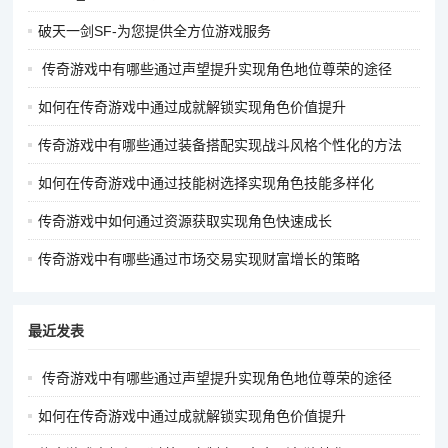
背包挂件、武器挂件等）也是提升角色独特性的重要元素。这些
破天一剑SF-为您提供全方位游戏服务
饰品和挂件可以通过打怪掉落、任务奖励或商城购买等方式获
得。选择一些造型独特、属性较好的饰品和挂件进行佩戴，能够
传奇游戏中有哪些通过声望提升实现角色地位尊荣的途径
让角色的外观更加丰富多样。
如何在传奇游戏中通过成就解锁实现角色价值提升
称号与徽记：完成特定的成就、任务或者参与游戏中的排行榜竞
传奇游戏中有哪些通过装备搭配实现战斗风格个性化的方法
争等，玩家可以获得各种独特的称号和徽记。这些称号和徽记可
如何在传奇游戏中通过技能树选择实现角色技能多样化
以显示在角色的名字旁边或角色的外观上，是展示角色独特性和
成就的重要标志。选择一些稀有的、具有代表性的称号和徽记，
传奇游戏中如何通过资源获取实现角色快速成长
能够让其他玩家一眼就记住你的角色。
传奇游戏中有哪些通过市场交易实现财富增长的策略
最近发表
版权声明：对
5ST传奇资讯网
内容有异议或投诉，请联系网站管
传奇游戏中有哪些通过声望提升实现角色地位尊荣的途径
理员，我们将尽快回复您，谢谢合作！
如何在传奇游戏中通过成就解锁实现角色价值提升