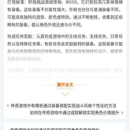
打怪掉落：积极挑战高级怪物、BOSS，它们有较高几率掉落稀
有装备。这些装备不仅属性强大，外观也往往与普通装备不同，
可能具有独特的造型、颜色或特效。通过不断刷怪，收集到这些
稀有的装备，能让角色外观迅速与众不同。
完成任务奖励：认真完成游戏中的主线任务、支线任务、日常任
务以及特殊任务等，有些任务会奖励独特的装备。这些装备可能
是与任务剧情相关的特殊物品，其外观具有独特的设计，能够彰
显角色的特殊经历。
交易购买：在游戏的交易市场或与其他玩家进行私下交易，购买
其他玩家出售的独特装备。有些玩家可能会因为各种原因出售自
展开全文
己拥有的稀有装备，这是获取独特外观装备的一个快捷途径，但
READ MORE
需要注意交易的安全性和装备的性价比。
装备强化与改造带来外观变化：
传奇游戏中有哪些通过装备搭配实现战斗风格个性化的方法
如何在传奇游戏中通过成就解锁实现角色价值提升
强化升级：对装备进行强化和升级，不仅可以提升装备的属性，
还可能使装备的外观发生改变。例如，装备的强化等级达到一定