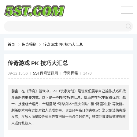
首页
传奇揭秘
传奇游戏 PK 技巧大汇总
传奇游戏 PK 技巧大汇总
09-12 15:56
5ST传奇资讯网
传奇揭秘
1470
前言：
在《传奇》游戏中，PK（玩家对战）是玩家们展示自己操作技巧和战
斗策略的重要方式。以下是一些PK技巧的汇总，帮助你在PK中取得优势：战
士：技能组合运用：合理搭配 “刺杀剑术”“烈火剑法” 和 “野蛮冲撞” 等技能。
刺杀剑术可在远处对敌人造成伤害，攻击频率高且伤害稳定；烈火剑法伤害爆
发高，在敌人血量较低或自己有把握一击必杀时使用；野蛮冲撞能快速接近敌
人或打乱敌人...