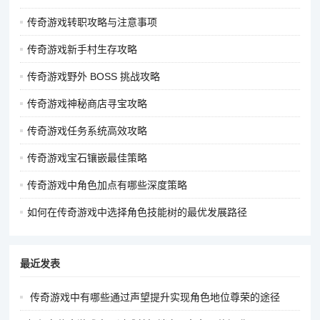
走位与闪避：
传奇游戏转职攻略与注意事项
道士的走位要灵活多变，避免被敌人锁定。可以采用多方位移
传奇游戏新手村生存攻略
动、斜顶走位、转圈走位等技巧，躲避敌人的攻击。例如，在敌
人释放技能时，通过斜顶走位避开技能的攻击范围。
传奇游戏野外 BOSS 挑战攻略
利用地形和障碍物进行闪避，增加自己的生存几率。在狭窄的通
传奇游戏神秘商店寻宝攻略
道或角落处，敌人的攻击范围会受到限制，道士可以利用这一点
传奇游戏任务系统高效攻略
进行躲避和反击。
传奇游戏宝石镶嵌最佳策略
消耗战策略：道士的攻击能力相对较弱，但拥有较强的生存能力
和持续作战能力。在 PK 时，可以采用消耗战的策略，不断地使
传奇游戏中角色加点有哪些深度策略
用毒术、符咒和宝宝对敌人进行攻击，同时注意自己的血量和魔
如何在传奇游戏中选择角色技能树的最优发展路径
法值，及时补充药品。通过长时间的消耗，逐渐削弱敌人的实
力，最终取得胜利。
最近发表
通过上述技巧的不断练习和应用，你可以在《传奇》游戏的PK战
斗中逐渐提升自己的实力，成为战场上的强者。
传奇游戏中有哪些通过声望提升实现角色地位尊荣的途径