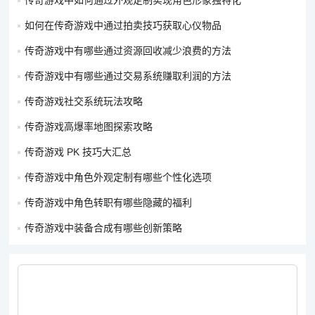
传奇游戏中如何通过外观定制实现角色形象独特化
保持安全距离：法师是远程攻击职业，要始终与敌人保持一定的
如何在传奇游戏中通过拍卖技巧获取心仪物品
距离，避免被敌人近身攻击。在 PK 时，利用地形和障碍物来阻
挡敌人的前进，给自己创造足够的安全空间。如果敌人靠近，可
传奇游戏中有哪些通过资源回收减少浪费的方法
使用 “抗拒火环” 将其推开。
传奇游戏中有哪些通过交易系统赚取利润的方法
技能释放时机：
传奇游戏社交系统玩法攻略
“魔法盾” 要时刻保持开启状态，这是法师的重要防御技能，能够
传奇游戏高爆率地图探索攻略
减少受到的物理和魔法伤害。
传奇游戏 PK 技巧大汇总
对于 “雷电术”“冰咆哮”“流星火雨” 等攻击技能，要根据敌人的位
传奇游戏中角色外观定制有哪些个性化选项
置和行动来选择释放时机。例如，在敌人聚集或移动速度较慢
传奇游戏中角色转职有哪些隐藏的福利
时，使用流星火雨可以造成大面积的伤害；当敌人追击自己时，
可在身后释放冰咆哮，减缓敌人的速度并对其造成伤害。
传奇游戏中装备合成有哪些创新策略
灵活走位：法师的血量和防御力较低，一旦被敌人近身攻击，很
容易被击杀。因此，在 PK 时要不断地进行走位，躲避敌人的攻
击。可以采用 “之” 字形走位、绕圈走位等方式，让敌人难以瞄准
自己。同时，在走位的过程中，要不断地释放技能进行反击。