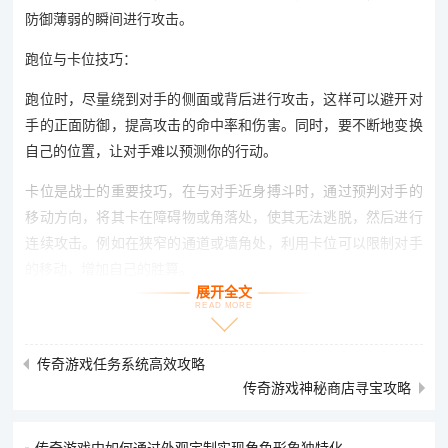
防御薄弱的瞬间进行攻击。
跑位与卡位技巧：
跑位时，尽量绕到对手的侧面或背后进行攻击，这样可以避开对
手的正面防御，提高攻击的命中率和伤害。同时，要不断地变换
自己的位置，让对手难以预测你的行动。
卡位是战士的重要技巧，在与对手近身搏斗时，通过预判对手的
移动方向，将其卡在障碍物或角落处，使其无法逃脱，然后进行
连续攻击。例如在狭窄的通道或墙角处，利用卡位可以限制对手
的移动，增加自己的胜算。
展开全文
READ MORE
装备选择与强化：选择高攻击力、高防御力和高生命值的装备，
以增强自己的战斗能力。并且要不断地对装备进行强化、升级和
镶嵌宝石等操作，提高装备的属性加成。比如拥有一把高强化的
传奇游戏任务系统高效攻略
武器，可以大幅提高战士的伤害输出。
传奇游戏神秘商店寻宝攻略
法师：