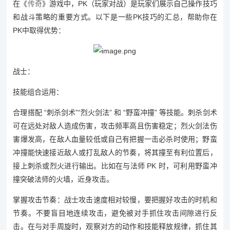
在《
传奇
》游戏中，PK（玩家对战）是玩家们展示自己操作技巧
和战斗策略的重要方式。以下是一些PK技巧的汇总，帮助你在
PK中取得优势：
战士：
技能组合运用：
合理搭配 “刺杀剑术”“烈火剑法” 和 “野蛮冲撞” 等技能。刺杀剑术
可在远处对敌人造成伤害，攻击频率高且伤害稳定；烈火剑法伤
害爆发高，在敌人血量较低或自己有把握一击必杀时使用；野蛮
冲撞能快速接近敌人或打乱敌人的节奏，将其撞至有利位置后，
接上刺杀或烈火进行输出。比如在与法师 PK 时，可利用野蛮冲
撞突破法师的火墙，近身攻击。
掌握攻击节奏：战士攻击速度相对较慢，要把握好攻击的时机和
节奏。不要盲目地连续攻击，避免被对手抓住攻击间隙进行反
击。在与对手周旋时，观察对方的动作和技能释放规律，抓住其