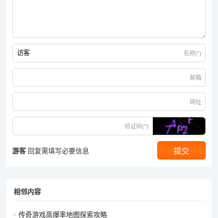
魔法值管理：法师的技能消耗魔法值较多，要注意魔法值的管
理。在 PK 前，确保自己的魔法值充足，并携带足够的魔法药
水。在战斗中，合理控制技能的释放频率，避免魔法值耗尽而无
法进行攻击。
名称(*)
道士：
邮箱
宝宝的运用：道士可以召唤宝宝协助战斗，宝宝是道士的重要输
网址
出和防御力量。在 PK 前，要确保宝宝的状态良好，并将其召唤
出来。在战斗中，要控制宝宝的攻击目标，让宝宝吸引敌人的注
验证码(*)
意力，自己则在一旁使用技能进行攻击。例如，在与战士 PK
时，让宝宝缠住战士，自己使用毒术和符咒对战士进行攻击。
游客
回复需填写必要信息
毒术与符咒的配合：道士的毒术可以使敌人持续掉血，降低其防
御力；符咒则可以对敌人造成直接的伤害。在 PK 时，先使用毒
术让敌人中毒，然后使用符咒进行攻击，能够提高伤害输出。同
相邻内容
时，要注意毒术和符咒的释放时机和频率，避免浪费技能。
传奇游戏高爆率地图探索攻略