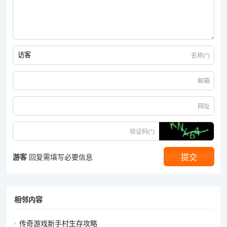
可以根据角色的需求选择更多的生命宝石或防御宝石。
饰品：戒指、项链、手镯等饰品部位通常可以镶嵌一些特殊属性
的宝石，如暴击宝石、命中宝石、闪避宝石等。这些宝石可以进
一步提升角色的战斗能力和生存能力，根据角色的职业特点和战
名称(*)
斗需求进行选择。
邮箱
平衡属性加成：
网址
虽然专注于某一属性可以在短期内提高角色的战斗力，但过于单
验证码(*)
一的属性加成可能会导致角色在其他方面存在短板。例如，只注
重攻击属性的角色可能在面对高防御的敌人时无法造成有效伤
游客
回复需填写必要信息
害，而自身的防御和生命值较低也容易被敌人击败。因此，要根
据战斗需求和角色发展方向，合理分配宝石，使攻击、防御、生
命等属性达到一个平衡的状态。
相邻内容
关注宝石组合效果：
传奇游戏新手村生存攻略