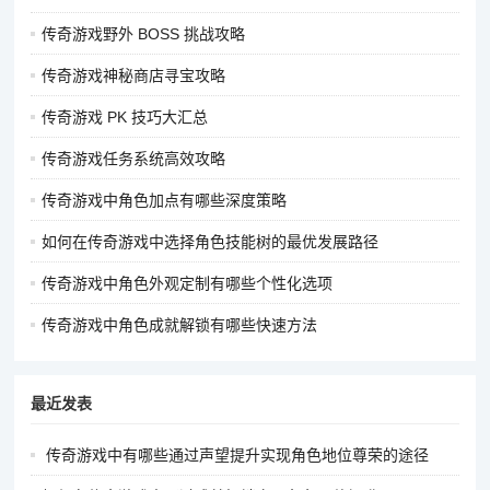
有些游戏中，特定的宝石组合可以激活额外的属性加成或套装效
果。比如，镶嵌一定数量的同类型宝石可以增加该属性的百分比
传奇游戏野外 BOSS 挑战攻略
加成，或者不同属性的宝石按照一定的顺序镶嵌可以触发特殊的
传奇游戏神秘商店寻宝攻略
效果。因此，在镶嵌宝石时，要了解游戏中的宝石组合规则，合
理选择宝石进行搭配，以获得最佳的效果。
传奇游戏 PK 技巧大汇总
传奇游戏任务系统高效攻略
不断升级宝石：随着游戏的进行，要及时替换低级别的宝石，使
用高级宝石来提升角色属性。游戏中通常会有宝石升级系统，玩
传奇游戏中角色加点有哪些深度策略
家可以通过消耗一定数量的同类型宝石或特定材料来提升宝石的
如何在传奇游戏中选择角色技能树的最优发展路径
等级，等级越高的宝石提供的属性加成越多。
传奇游戏中角色外观定制有哪些个性化选项
根据战斗场景调整：在不同的战斗场景中，角色对宝石属性的需
求也会有所不同。例如，在 PVE 副本中，面对高攻击的
传奇游戏中角色成就解锁有哪些快速方法
BOSS，需要提高防御和生命值；在 PVP 战斗中，暴击、命中、
闪避等属性可能更加重要。因此，要根据实际的战斗场景，灵活
调整宝石的镶嵌方案。
最近发表
通过上述策略，玩家可以更有效地利用宝石镶嵌系统，提升角色
传奇游戏中有哪些通过声望提升实现角色地位尊荣的途径
的战斗力和游戏体验。记得，宝石镶嵌是一个既需要策略又需要