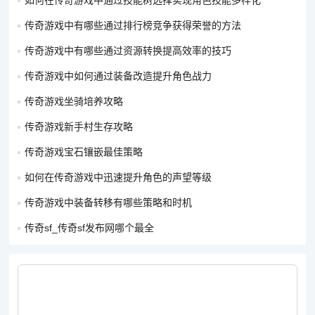
如何在传奇游戏中通过技能树选择实现角色技能多样化
存能力。另外，法师可以选择一些增加技能伤害或减少技能冷却
时间的特殊宝石，以提高输出效率。
传奇游戏中有哪些通过排行榜竞争获得荣誉的方法
道士：道士是一个兼具辅助和输出能力的职业，需要综合考虑各
传奇游戏中有哪些通过资源转换提高效率的技巧
种属性。道术攻击宝石是提升道士输出能力的重要宝石，同时也
传奇游戏中如何通过装备改造提升角色战力
要镶嵌一些生命宝石和防御宝石来保证自身的生存。在特殊属性
传奇游戏坐骑培养攻略
方面，道士可以选择一些增加宠物属性或增强治疗效果的宝石，
以发挥其辅助职业的特点。
传奇游戏新手村生存攻略
考虑装备部位：
传奇游戏宝石镶嵌最佳策略
如何在传奇游戏中迅速提升角色的声望等级
武器：武器是主要的输出装备，应优先镶嵌攻击类宝石，以提高
角色的伤害输出。对于战士来说，物理攻击宝石是最佳选择；法
传奇游戏中装备转移有哪些策略和时机
师则选择魔法攻击宝石；道士可以根据技能特点选择道术攻击宝
传奇sf_传奇sf发布网哪个最全
石或混合镶嵌一些其他属性的宝石。
防具：包括头盔、衣服、腰带、鞋子等。这些装备部位主要用于
提升角色的防御能力和生命值，所以适合镶嵌防御类宝石和生命
类宝石。例如，头盔可以镶嵌物理防御和魔法防御宝石，衣服则