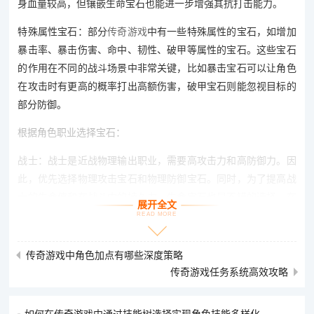
身血量较高，但镶嵌生命宝石也能进一步增强其抗打击能力。
特殊属性宝石：部分
传奇游戏
中有一些特殊属性的宝石，如增加
暴击率、暴击伤害、命中、韧性、破甲等属性的宝石。这些宝石
的作用在不同的战斗场景中非常关键，比如暴击宝石可以让角色
在攻击时有更高的概率打出高额伤害，破甲宝石则能忽视目标的
部分防御。
根据角色职业选择宝石：
战士：战士是近战物理输出职业，需要高攻击力和高防御力。因
此，优先选择物理攻击宝石和物理防御宝石。同时，为了提高战
士的生命值和在战斗中的持久力，生命宝石也是不错的选择。在
展开全文
特殊属性宝石方面，可以考虑镶嵌暴击宝石和破甲宝石，增加爆
READ MORE
发伤害。
传奇游戏中角色加点有哪些深度策略
法师：法师的特点是远程魔法攻击，魔法攻击力和魔法防御力是
传奇游戏任务系统高效攻略
关键属性。所以，魔法攻击宝石和魔法防御宝石是法师的首选。
由于法师的生命值相对较低，适当镶嵌一些生命宝石可以提高生