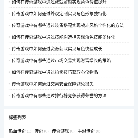
如何在传奇游戏中通过成就解锁实现角色价值提升
灵活性的游戏环节，不断尝试和调整是找到最佳镶嵌方案的关
键。
传奇游戏中如何通过外观定制实现角色形象独特化
传奇游戏中有哪些通过装备搭配实现战斗风格个性化的方法
如何在传奇游戏中通过技能树选择实现角色技能多样化
版权声明：对
5ST传奇资讯网
内容有异议或投诉，请联系网站管
理员，我们将尽快回复您，谢谢合作！
传奇游戏中如何通过资源获取实现角色快速成长
传奇游戏中有哪些通过市场交易实现财富增长的策略
如何在传奇游戏中通过拍卖技巧获取心仪物品
传奇游戏中如何通过交易安全保障避免损失
传奇游戏中有哪些通过排行榜竞争获得荣誉的方法
标签列表
热血传奇
传奇
传奇游戏
手游传奇
(1)
(0)
(0)
(0)