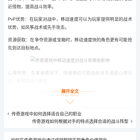
近怪物，提高战斗效率。
PvP优势：在玩家对战中，移动速度可以为玩家提供明显的战术
优势，如风筝战术或先手攻击。
资源获取：在争夺资源或宝箱时，移动速度快的角色更有可能抢
先到达目标地点。
心理优势：在某些情况下，快速移动可能会给对手造成心理压
力，影响其战斗表现。
展开全文
技能效果：某些技能可能依赖于角色的移动速度，如需要快速接
READ MORE
近敌人才能发动的技能。
传奇游戏中如何选择适合自己的职业
生存能力：在面对多个敌人或强大Boss时，高移动速度可以提高
传奇游戏如何根据对手的特点选择合适的战斗阵型
角色的生存能力。
游戏体验：移动速度还影响玩家的游戏体验，流畅快速的移动往