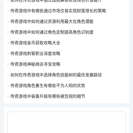
如何在传奇游戏中通过成就解锁实现角色价值提升
往带来更爽快的游戏感受。
传奇游戏中有哪些通过市场交易实现财富增长的策略
因此，移动速度是
传奇游戏
中一个重要的属性，对战斗有着多方
传奇游戏中如何通过资源利用最大化角色潜能
面的影响。玩家在选择装备和技能时，应考虑其对移动速度的潜
在影响。
传奇游戏中如何通过角色定制提高角色识别度
传奇游戏金币获取攻略大全
传奇游戏刺客职业深度攻略
版权声明：对
5ST传奇资讯网
内容有异议或投诉，请联系网站管
传奇游戏神秘商店寻宝攻略
理员，我们将尽快回复您，谢谢合作！
如何在传奇游戏中选择角色技能树的最优发展路径
传奇游戏角色重生有哪些不为人知的优势
传奇游戏中装备升级有哪些被忽视的细节