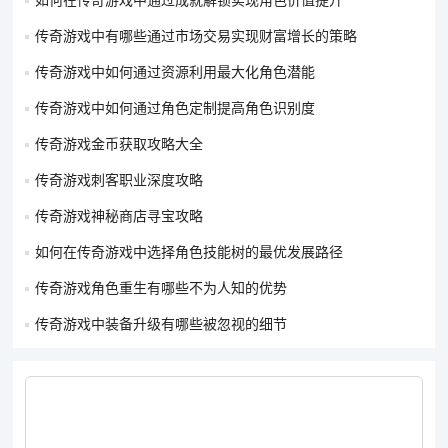
如何在传奇游戏中通过成就解锁实现角色价值提升
化成功率，但每人通常只能强化一次。
传奇游戏中有哪些通过市场交易实现财富增长的策略
装备的耐久度：强化装备会降低其耐久度，耐久度低于一定值时
需先修理装备才能继续强化。
传奇游戏中如何通过资源利用最大化角色潜能
传奇游戏中如何通过角色定制提高角色识别度
需要注意的是，装备升级的成功率在很大程度上仍然具有随机
性，不同的游戏版本和服务器设置可能会有所不同。上述细节并
传奇游戏金币获取攻略大全
不能保证 100% 的升级成功，只是一些可能被忽视的方面，玩家
传奇游戏刺客职业深度攻略
可以根据自己的经验和实际情况进行尝试和探索。同时，也要注
意避免过度追求装备升级而造成大量资源的浪费。
传奇游戏神秘商店寻宝攻略
如何在传奇游戏中选择角色技能树的最优发展路径
传奇游戏角色重生有哪些不为人知的优势
传奇游戏中装备升级有哪些被忽视的细节
版权声明：对
5ST传奇资讯网
内容有异议或投诉，请联系网站管
理员，我们将尽快回复您，谢谢合作！