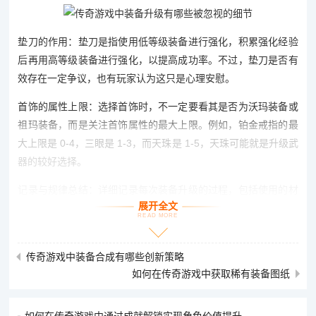
垫刀的作用：垫刀是指使用低等级装备进行强化，积累强化经验
后再用高等级装备进行强化，以提高成功率。不过，垫刀是否有
效存在一定争议，也有玩家认为这只是心理安慰。
首饰的属性上限：选择首饰时，不一定要看其是否为沃玛装备或
祖玛装备，而是关注首饰属性的最大上限。例如，铂金戒指的最
大上限是 0-4，三眼是 1-3，而天珠是 1-5，天珠可能就是升级武
器的较好选择。
记录与规律总结：详细记录每次装备升级的过程，包括使用的材
展开全文
料、时间等，有助于发现潜在的规律。虽然规律并非绝对，但可
READ MORE
以作为参考。
强化的时间周期：有玩家认为放刀的时间可能存在一定的周期
传奇游戏中装备合成有哪些创新策略
性，会影响成败，但这一点较难准确把握。
如何在传奇游戏中获取稀有装备图纸
集体强化：部分游戏中，与其他玩家组队进行强化可能会提高强