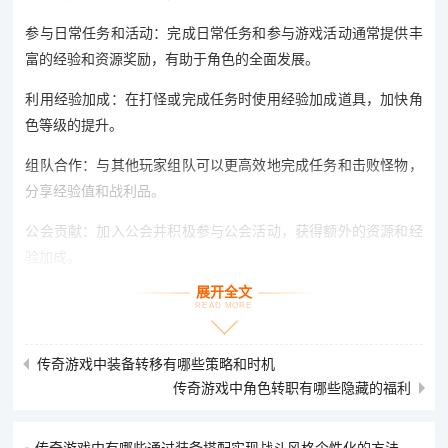
参与日常任务和活动：完成日常任务和参与游戏活动通常提供丰
富的经验和资源奖励，有助于角色的全面发展。
利用经验加成：在打怪或完成任务时使用经验加成道具，加快角
色等级的提升。
组队合作：与其他玩家组队可以更高效地完成任务和击败怪物，
分享经验值和战利品。
公会贡献：加入公会并积极参与公会活动，获得额外的资源和经
验加成。
展开全文
交易和市场：利用游戏内的交易系统，购买所需的装备和材料，
READ MORE
或出售不需要的物品来获取资源。
PvP和PvE挑战：参与PvP战斗和PvE挑战，提供额外的奖励和荣
传奇游戏中装备转移有哪些策略和时机
传奇游戏中角色转职有哪些隐藏的福利
誉点数。
坐骑和宠物培养：培养坐骑和宠物可以为角色提供额外的属性加