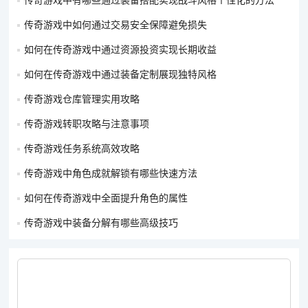
传奇游戏中有哪些通过装备搭配实现战斗风格个性化的方法
成和战斗辅助。
传奇游戏中如何通过交易安全保障避免损失
利用七彩石合成系统：通过合成获得更高级别的七彩石，逐步提
如何在传奇游戏中通过资源投资实现长期收益
升属性加成。
如何在传奇游戏中通过装备定制展现独特风格
全面了解角色：深入了解角色的技能、优势和局限性，以及如何
将这些特点应用于不同的战斗环境。
传奇游戏仓库管理实用攻略
通过上述方法，玩家可以全面提升角色的属性，增强在
传奇游戏
传奇游戏转职攻略与注意事项
中的竞争力。
传奇游戏任务系统高效攻略
传奇游戏中角色成就解锁有哪些快速方法
如何在传奇游戏中全面提升角色的属性
传奇游戏中装备分解有哪些高级技巧
版权声明：对
5ST传奇资讯网
内容有异议或投诉，请联系网站管
理员，我们将尽快回复您，谢谢合作！